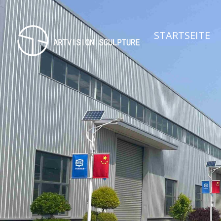
STARTSEITE
Artvision Sculpture Group Limited|Hersteller, Fabrik, kundenspezifische Metallskulpturen, Bronze Skulptur, Edelstahl Skulptur aus China.
Hochwertiger Hersteller von Edelstahl- und Metallskulpturen in Deutschland | Kundenspezifische Bronze-, Kupfer- und Außenkunstwerke