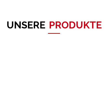
UNSERE
PRODUKTE
erte zeitgenössische
Große moderne Gemälde 
ulptur">