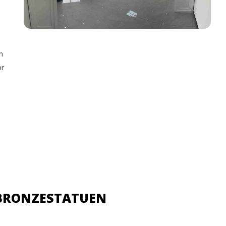
n
or
 BRONZESTATUEN