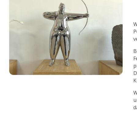
W
P
v
B
F
p
D
K
W
u
d