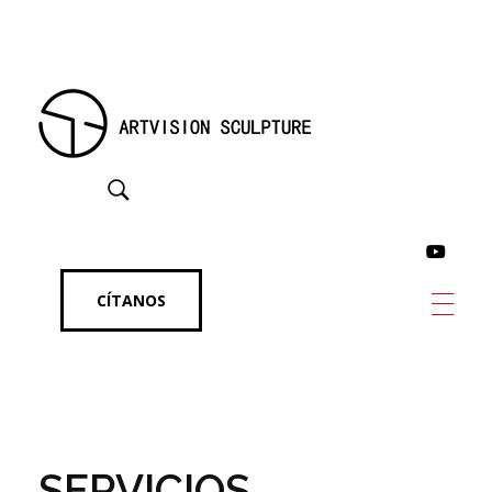
Artvision Sculpture Group Limited|Fabricante de Esculturas de Acero Inoxidable en China, Fábrica, Escultura de Metal Personalizada, Escultura de Bronce.
Fabricante de Esculturas de Acero Inoxidable y Metal de Alta Calidad en China | Obras de Arte Personalizadas en Bronce, Cobre y al Aire Libre
CÍTANOS
SERVICIOS