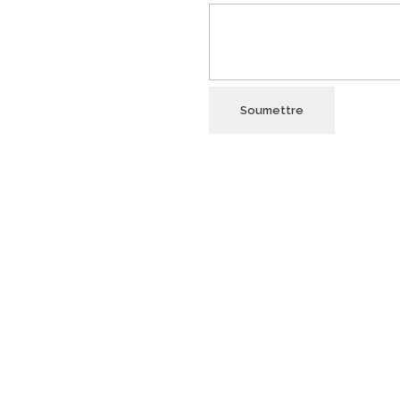
Soumettre
RMATIONS
CATALOGUE
REPRISE