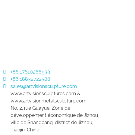
INFO
Groupe de Sculpture Artvision Limited|Fabricant de sculptures en acier inoxydable en France, Usine, Sculpture métallique personnalisée, Sculpture en bronze.
Fabricant de sculptures en acier inoxydable et métal de haute qualité en France | Bronze personnalisé, cuivre et œuvres d'art extérieures
+86 17610266933
+86 18832722588
SUR
sales@artvisionsculpture.com
www.artvisionsculptures.com &
L'ENT
www.artvisionmetalsculpture.com
No. 2, rue Guayue, Zone de
développement économique de Jizhou,
ville de Shangcang, district de Jizhou,
Tianjin, Chine